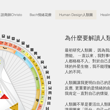
諮商師Christo
Bach情緒花療
Human Design人類圖
Healin
為什麼要解讀人
最初研究人類圖， 因為
潛能。 ㄧ直以來，我對
人都格格不入。對於自己
球的外星生物，我不能理
人的不同。
人類圖讓我更明白自己的思
反應, 更重要的是情緒的
我肯定ㄧ直對自己的懷疑,
人類圖不單是要活出人類
識用圖來「區分」自己一