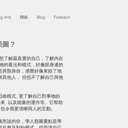
g Arts
聯絡
Blog
Feeback
類圖？
我想了解最真實的自己，了解內在
事物的看法和模式，好像跟身邊的
是異類身份，感覺好像來錯了地
解其他人， 但也不了解自己與他
維模式, 更了解自己對事物的
由來, 以及能量的運作等。它幫助
 也令我更清晰與人的互動。
圖所說的你，學人類圖重點是學
切反應及制約模式，從而讓自己