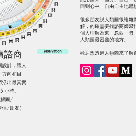
回到心中，自由自主地體
很多朋友説人類圖很複雜
解，的確需要找諮商師幫
個人理解為東ㄧ忽西ㄧ忽
人類圖最困難的地方。
讀諮商
歡迎想透過人類圖來了解
reservation
圖設計，讓人
、方向和目
而活出最真實
 5
小時。
解圖/
情侶/朋友）