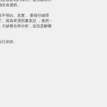
驗生命過程。
而不明白。其實， 要很仔細理
忙。因為單憑照書直説,，會把ㄧ
，欠缺整合和分析，這也是解圖
自己的你。