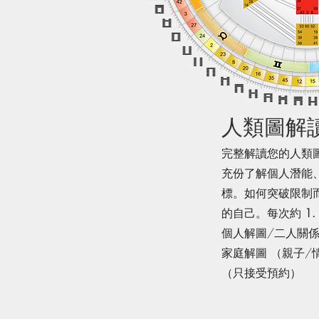
人類圖解
完整解讀您的人類
充份了解個人潛能
標。如何突破限制
的自己。​每次約
1.
個人解圖/二人關係
家庭解圖 （親子/
​（只接受預約）