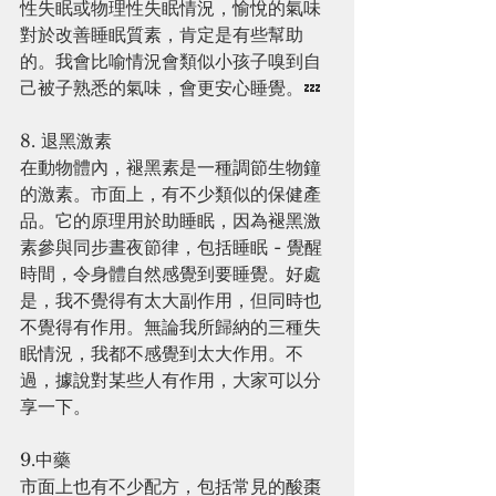
性失眠或物理性失眠情況，愉悅的氣味
對於改善睡眠質素，肯定是有些幫助
的。我會比喻情況會類似小孩子嗅到自
己被子熟悉的氣味，會更安心睡覺。💤
8. 退黑激素
在動物體內，褪黑素是一種調節生物鐘
的激素。市面上，有不少類似的保健產
品。它的原理用於助睡眠，因為褪黑激
素參與同步晝夜節律，包括睡眠 - 覺醒
時間，令身體自然感覺到要睡覺。好處
是，我不覺得有太大副作用，但同時也
不覺得有作用。無論我所歸納的三種失
眠情況，我都不感覺到太大作用。不
過，據說對某些人有作用，大家可以分
享一下。
9.中藥
市面上也有不少配方，包括常見的酸棗