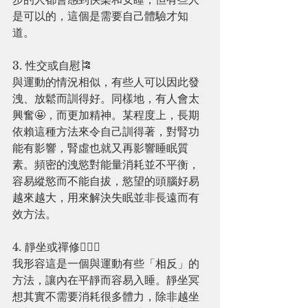
是可以的，這個是需要自己體驗才知
道。
3. 性交或自慰🎏
與運動的情況相似，有些人可以因此發
洩、放鬆而訓得好。同樣地，有人會太
興奮🤩，而更加精神。某程度上，長期
依賴這種方法來令自己訓得著，對腎功
能有影響，腎虛也就又再影響睡眠質
素。頻密的洩慾對能量消耗並不平衡，
容易縱慾而不能自拔，慾望的頭腦好易
越來越大，用來解決失眠並非長遠而有
效方法。
4. 靜坐或禪修🧘🏻‍♀️
我形容這是一個與運動有些「相反」的
方法，讓內在平靜而容易入睡。靜坐冥
想其實不需要消耗很多體力，除非越坐