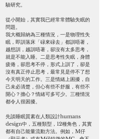
驗研究。
從小開始，其實我已經常常體驗失眠的
問題。
我大概歸納為三種情況，一是物理性失
眠，即訓落床「碌來碌去」都訓唔著，
越想訓，越訓唔著，卻沒有太多思考，
就是不能入睡。二是思考性失眠，身體
疲倦，卻思考不停，形式上訓了，卻是
沒有真正停止思考，最常見是停不了想
今天明天的工作。三是情緒上困擾，自
己未必清楚，但心有些不舒服，有些不
開心？擔心？情緒可多可少。三種情況
都令人很困擾。
先談睡眠質素在人類設計humans 
design中，五種類型，12種角色，其實
都有自己能量流動方法。例如，M仔
（顯示者）或有M仔特徵的MG , 會不