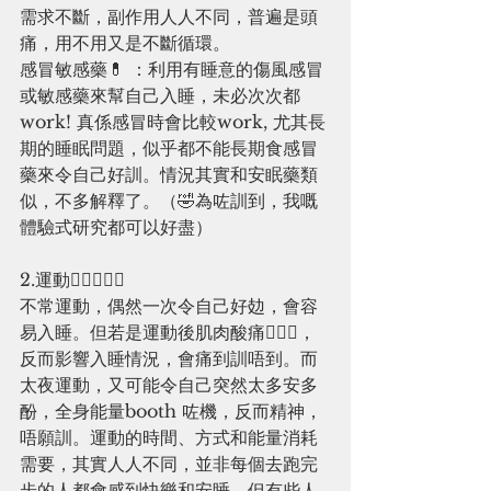
需求不斷，副作用人人不同，普遍是頭
痛，用不用又是不斷循環。
感冒敏感藥💊 ：利用有睡意的傷風感冒
或敏感藥來幫自己入睡，未必次次都
work! 真係感冒時會比較work, 尤其長
期的睡眠問題，似乎都不能長期食感冒
藥來令自己好訓。情況其實和安眠藥類
似，不多解釋了。（🤣為咗訓到，我嘅
體驗式研究都可以好盡）
2.運動🏊‍♂️🏋🏻‍♀️
不常運動，偶然一次令自己好攰，會容
易入睡。但若是運動後肌肉酸痛🚴🏻‍♀️，
反而影響入睡情況，會痛到訓唔到。而
太夜運動，又可能令自己突然太多安多
酚，全身能量booth 咗機，反而精神，
唔願訓。運動的時間、方式和能量消耗
需要，其實人人不同，並非每個去跑完
步的人都會感到快樂和安睡，但有些人