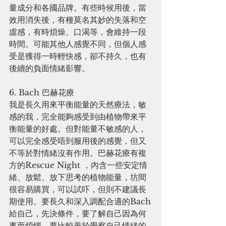
量成分和各國品牌。有些時候用後，當
效用消失後，有種莫名其妙的失落和空
虛感，有時煩燥、口渴等，會維持一段
時間。可能其他人感覺不同，但個人感
受是獲得一時輕快感，卻不持久，也有
後續的負面情緒影響。
6. Bach 巴赫花療
我是長久用來平衡能量的天然療法，敏
感的我，完全能夠感受到由植物帶來平
衡能量的好處。但對能量不敏感的人，
可以完全感受唔到服用後的感覺，但又
不等於對情緒沒有作用。巴赫花療有複
方的Rescue Night ，內含一些安定情
緒、放鬆、放下思考的植物能量，坊間
很容易購買，可以試吓，但則不建議長
期使用。要長久和深入調配合適的Bach
給自己，先決條件，要了解自己因為何
事而煩惱，要比較善於覺察自己情緒的