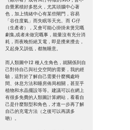
自覺累積好多怒火，尤其頭腦中心著
色，加上情緒中心有某些閘門，容易
「谷住度氣」而失眠等天光。而 G仔
（生產者），又會可能心掛掛未煲完嘅
劇集,或者未做完嘅事，能量沒有充分消
耗，而夜晚拒絕叉電，即是攪來攪去，
又起身又訓低，都無睡意。
而人類圖中12 種人生角色，就關係到自
己對待自己與社交空間的需要，我的經
驗，這對於了解自己需要什麼獨處時
間、休息方法和睡房佈局相關，甚至乎
植物和水晶擺設等等。建議可以在網上
有很多免費的人類圖計算網站，看看自
己是什麼類型和角色，才進一步再了解
自己的充電方法（之後可以再講多
啲）。