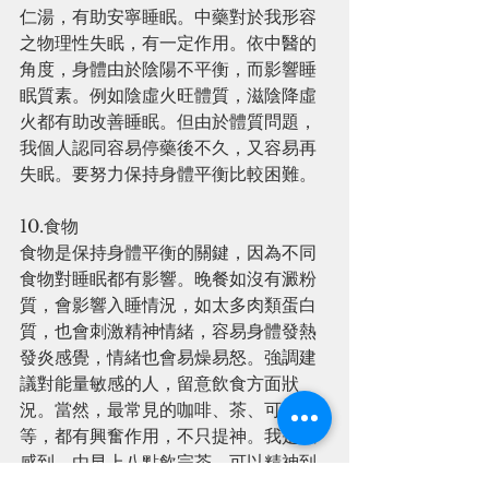
仁湯，有助安寧睡眠。中藥對於我形容
之物理性失眠，有一定作用。依中醫的
角度，身體由於陰陽不平衡，而影響睡
眠質素。例如陰虛火旺體質，滋陰降虛
火都有助改善睡眠。但由於體質問題，
我個人認同容易停藥後不久，又容易再
失眠。要努力保持身體平衡比較困難。
10.食物
食物是保持身體平衡的關鍵，因為不同
食物對睡眠都有影響。晚餐如沒有澱粉
質，會影響入睡情況，如太多肉類蛋白
質，也會刺激精神情緒，容易身體發熱
發炎感覺，情緒也會易燥易怒。強調建
議對能量敏感的人，留意飲食方面狀
況。當然，最常見的咖啡、茶、可樂…..
等，都有興奮作用，不只提神。我是敏
感到，由早上八點飲完茶，可以精神到
第二日的下午，很疲倦，卻完全不能睡