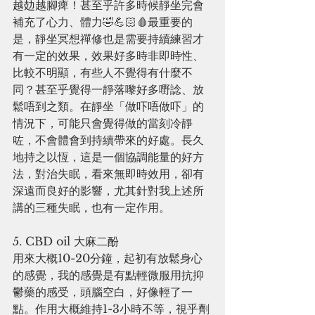
越攰越腳痺！甚至乎許多時候靜坐完會
補充了心力、體力🤣💪🏻🩸最重要的
是，靜坐冥想禪修也是需要持續練習才
有一定的效果，效果好多時非即時性、
比較不明顯，有些人不覺得有什麼不
同？甚至乎覺得一靜落嚟好多嘢諗、放
鬆唔到之類。在靜坐「做吓唔做吓」的
情況下，可能只會覺得做的當刻冷靜
咗，不會體會到持續帶來的好處。長久
地持之以恆，這是一個協調能量的好方
法，對治失眠，看來無即時效用，卻有
深遠而良好的影響，尤其針對我上述所
講的三種失眠，也有一定作用。
5. CBD oil 大麻二酚
用來大概10-20分鐘，起初有放鬆身心
的感覺，我的感覺是有點輕微服用抗抑
鬱藥的感受，頭腦空白，好像輕了一
點。作用大概維持1-3小時不等，視乎劑