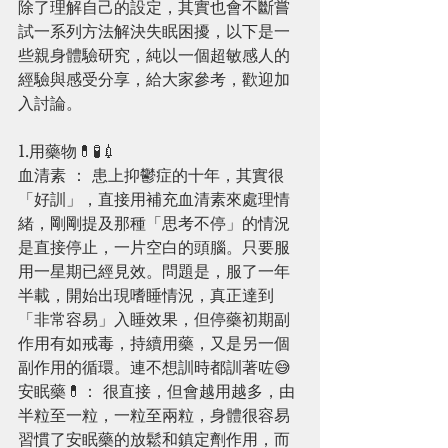
除了理解自己的設定，其實也會不斷嘗
試一系列方法解決失眠困擾，以下是一
些親身體驗研究，純以一個超敏感人的
經驗與感受分享，給大家參考，歡迎加
入討論。
1.用藥物💊🧪💉
血清素 ： 患上抑鬱症的十年，其實很
「好訓」，直接用補充血清素來處理情
緒，剛剛提及那種「思考不停」的情況
是直接停止，一片空白的頭腦。只要服
用一星期已經見效。問題是，服了一年
半載，開始出現嗜睡情況，真正達到
「非常容易」入睡效果，但停藥初期副
作用有如戒毒，持續用藥，又是另一個
副作用的循環。連不想訓時都訓著咗😅
安眠藥💊： 很直接，但會越用越多，由
半粒至一粒，一粒至兩粒，身體很容易
習慣了安眠藥的放鬆和鎮定劑作用，而