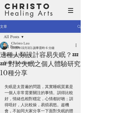
Christo
Healing Arts
文章
All Posts
Christo Lau
All Posts
2021年12月2日
讀畢需時 6 分鐘
邊種人類設計容易失眠？💤
Getting Started
💤 對於失眠之個人體驗研究
Your Community
10種分享
失眠是太普遍的問題，其實睡眠質素是
一個人非常需要關注的事情。訓得比較
好，情緒也相對穩定，心情都好啲；訓
得唔好，人比較燥，易煩易怒。趁機
會，不如同大家分享一下面對失眠的體