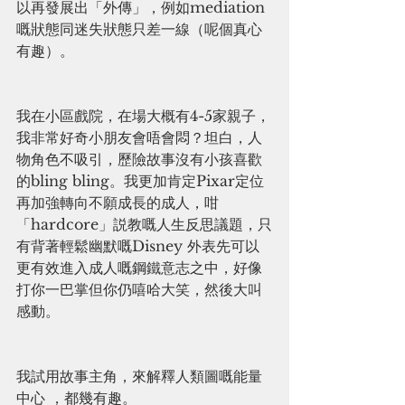
以再發展出「外傳」，例如mediation 
嘅狀態同迷失狀態只差一線（呢個真心
有趣）。
我在小區戲院，在場大概有4-5家親子，
我非常好奇小朋友會唔會悶？坦白，人
物角色不吸引，歷險故事沒有小孩喜歡
的bling bling。我更加肯定Pixar定位
再加強轉向不願成長的成人，咁
「hardcore」説教嘅人生反思議題，只
有背著輕鬆幽默嘅Disney 外表先可以
更有效進入成人嘅鋼鐵意志之中，好像
打你一巴掌但你仍嘻哈大笑，然後大叫
感動。
我試用故事主角，來解釋人類圖嘅能量
中心 ，都幾有趣。