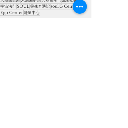
人類圖易經
人類圖解讀
人類圖閘門
生命藍圖
宇宙法則
SOUL
靈魂奇遇記
soul
G Center
Ego Center
能量中心
查看全部
最新文章