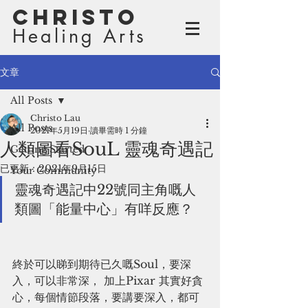
Christo
Healing Arts
文章
All Posts
Christo Lau
All Posts
2021年5月19日
讀畢需時 1 分鐘
人類圖看SouL 靈魂奇遇記
Getting Started
已更新：
2021年9月15日
Your Community
靈魂奇遇記中22號同主角嘅人
類圖「能量中心」有咩反應？
終於可以睇到期待已久嘅Soul，要深
入，可以非常深， 加上Pixar 其實好貪
心，每個情節段落，要講要深入，都可