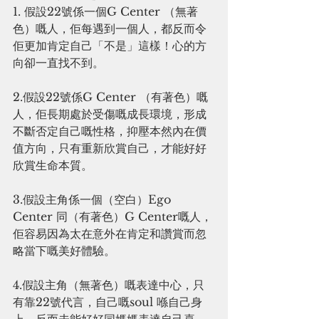
1. 假設22號係一個G Center （無著
色）嘅人，佢每遇到一個人，都反而令
佢更加肯定自己「不是」這樣！心的方
向卻一直找不到。
2.假設22號係G Center （有著色）嘅
人，佢長期處於受傷嘅成長環境，形成
不斷否定自己嘅性格，抑壓本然內在價
值方向，只有重新欣賞自己，才能好好
欣賞生命本質。
3.假設主角係一個（空白）Ego 
Center 同（有著色）G Center嘅人，
佢容易因為太在意外在肯定和讚賞而忽
略當下嘅美好體驗。
4.假設主角（無著色）嘅表達中心，只
有靠22號代言，自己嘅soul 喺自己身